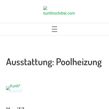
Skip
to
KURILIHOCHDREI.COM
content
PRIMARY
MENU
Ausstattung:
Poolheizung